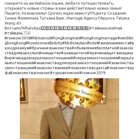
говорите на английском языке, любите путешествовать, 
открывать новые страны и вам действительно нужна семья! 
Пишите, познакомлю! ️Срочно ищем невесту!!!!!️Центр Создания 
Семьи Филиппова Татьяна Ванг, Marriage Agency Filippova Tatiana 
Wang ✍️
Вотсапп/WhatsApp7️⃣9️⃣7️⃣7️⃣8️⃣1️⃣7️⃣1️⃣6️⃣8️⃣8️⃣#тайваньскийчай 
#тайвань
🇹🇼 
#гонконг2018
#hkmancut
#hongkongman
#hongkongmarriage
#weddin
ghongkong
#kowloonwalledcity
#hkdisneylandhotel
#женихиневеста
#в
ыходизамуж
#брачныезнакомства
#обьявлениябесплатно
#знаком
ствадлявзрослых
#онищетее
#онаищетего
#мужчинаищетженщину
#мужчинадлясерьезныхотношений
#серьезныеотношения
#серьёз
ныеотношения
#знакомствадлясерьезныхотношений
#знакомства
синостранцами
#знакомствакиев
#знакомстваодесса
#знакомствау
фа
#знакомствагонконг
#турывгонконг
#гонконг2019