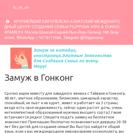
ru_nz_cn
КРУПНЕЙШИЙ ЕВРОПЕЙСКО-АЗИАТСКИЙ МЕЖДУНАРО
ДНЫЙ ЦЕНТР СОЗДАНИЯ СЕМЬИ FILIPPOVA.VIP® & EURASI
AFAMILY® Москва-Шанхай-Сидней-Нью-Йорк-Окленд 188 Quay
street
,
WhatsApp +79778171688, Telegram @filippovavip
Замуж за китайца,
иностранца.Элитные Знакомства
для Создания Семьи по всему
Миру!
Замуж в Гонконг
Срочно ищем невесту для завидного жениха с Тайваня и Гонконга, 
48 лет, элитное образование, бизнесмен, шикарный характер, 
спокойный, не пьёт и не курит, живет и работает на 3 страны, 
везде есть своя недвижимость, сейчас один растит дочь, очень 
интеллигентный образованный мужчина высшего сорта;) такие 
встречаются редко! Спешите подать заявку на бесплатное 
знакомство! Приглашаю бесплатно познакомиться девушку 26-38 
лет без детей для создания семьи! Вы быстро найдёте общий 
язык, если у вас международное мировозрение космополита, вы 