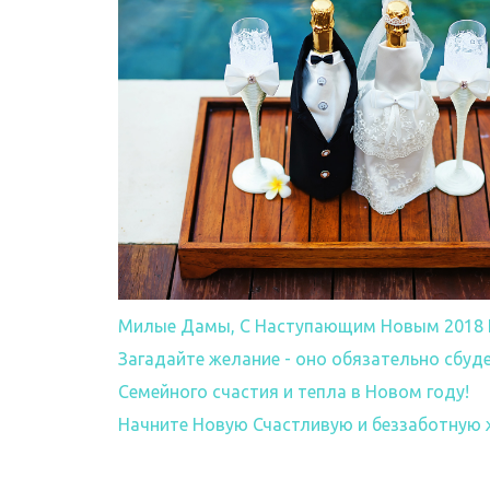
Милые Дамы, С Наступающим Новым 2018 
Загадайте желание - оно обязательно сбуд
Семейного счастия и тепла в Новом году!
Начните Новую Счастливую и беззаботную 