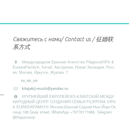
Свяжитесь с нами/ Contact us / 征婚联
系方式
Международное Брачное Агентство FilippovaVIP® &
EurasiaFamily®, Китай, Австралия, Новая Зеландия
,
Росс
ия, Москва
,
Иркутск
,
Жукова, 7
ru_nz_cn
kitajskij-muzh@yandex.ru
КРУПНЕЙШИЙ ЕВРОПЕЙСКО-АЗИАТСКИЙ МЕЖДУ
НАРОДНЫЙ ЦЕНТР СОЗДАНИЯ СЕМЬИ FILIPPOVA.VIP®
& EURASIAFAMILY® Москва-Шанхай-Сидней-Нью-Йорк-Ок
ленд 188 Quay street
,
WhatsApp +79778171688, Telegram
@filippovavip