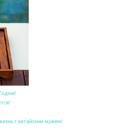
Годом!
eтся!
жизнь с китайским мужем!